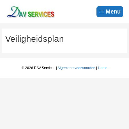
Ga
naar
Menu
Menu
de
inhoud
Veiligheidsplan
© 2026
DAV Services
|
Algemene voorwaarden
|
Home